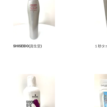
SHISEIDO(資生堂)
​１秒タ