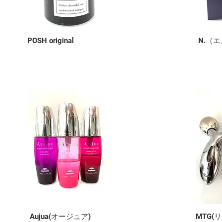
​POSH original
​N.（
Aujua(オージュア)
MTG(