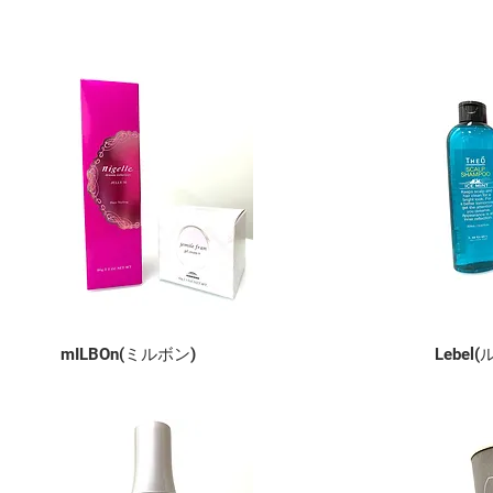
mILBOn(ミルボン)
Lebel