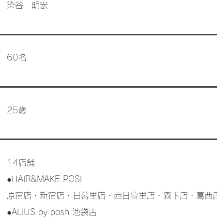
染谷 明宏
60名
25歳
14店舗
●HAIR&MAKE POSH
原宿店・新宿店・日暮里店・西日暮里店・森下店・葛西
●ALIUS by posh 池袋店