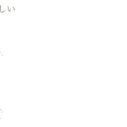
しい
す。
で、
。