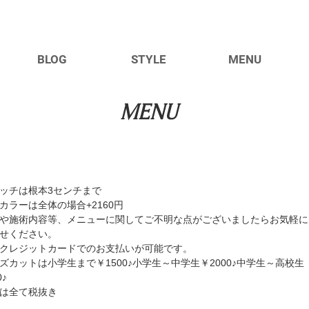
BLOG
STYLE
MENU
MENU
ッチは根本3センチまで
カラーは全体の場合+2160円
や施術内容等、メニューに関してご不明な点がございましたらお気軽に
せください。
種クレジットカードでのお支払いが可能です。
ッズカットは小学生まで￥1500♪小学生～中学生￥2000♪中学生～高校生
0♪
格は全て税抜き