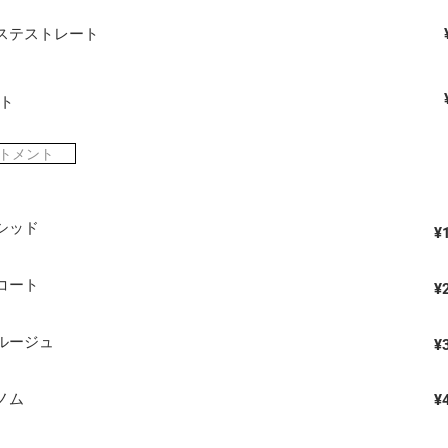
ステストレート
ット
トメント
シッド
¥
コート
¥
ルージュ
​¥
ノム
​¥