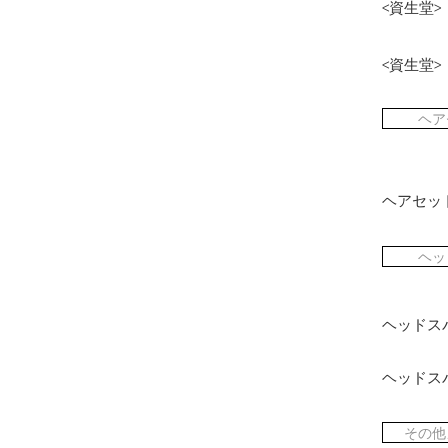
<資生堂
<資生堂
ヘア
ヘアセッ
ヘッ
ヘッドスパ
ヘッドス
その他