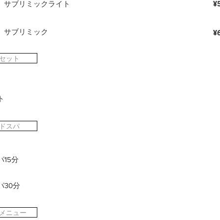
> サブリミックライト
​¥
> サブリミック
​¥
セット
ト
ドスパ
15分
パ30分
メニュー