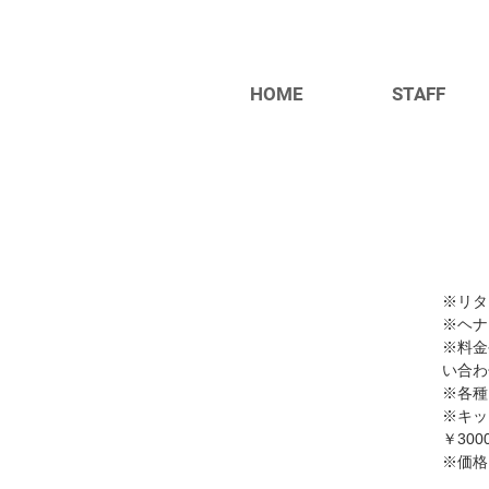
HOME
STAFF
※リタ
※ヘナ
※料金
い合わ
​※各
​※キ
￥300
​※価