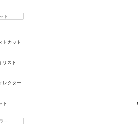
ット
ストカット
タイリスト
ィレクター
ット
ラー