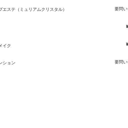
​要問
プエステ（ミュリアムクリスタル）
メイク
​要問
ンション
お問い合わせ
会社概要