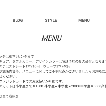
BLOG
STYLE
MENU
MENU
ッチは根本3センチまで
キュア、ダブルカラー、デザインカラーは電話予約のみの受付となりま
クステはストレート1本710円 ウェーブ1本740円
や施術内容等、メニューに関してご不明な点がございましたらお気軽に
せください。
種クレジットカードでのお支払いが可能です。
ッズカットは小学生まで￥1500♪小学生～中学生￥2000♪中学生￥3000高
♪
格は全て税抜き