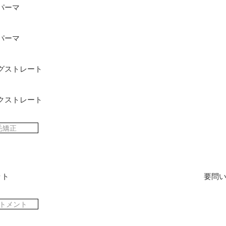
パーマ
パーマ
グストレート
クストレート
毛矯正
ット
​要問
トメント