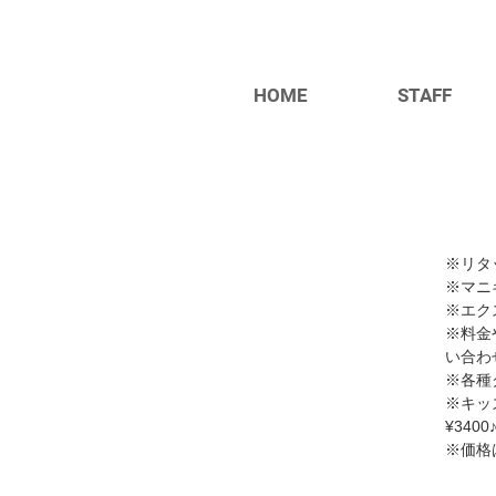
HOME
STAFF
※リタ
※マニ
​※エ
※料金
い合わ
​※各
​※キ
¥3400
​※価