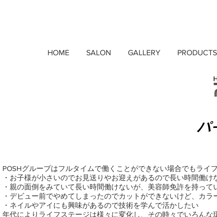
HOME
SALON
GALLERY
PRODUCTS
パ
POSHグループはフルタイムで働くことができない場合でもライ
・お子様が小さいのでお見送りやお迎えがあるので長い時間働け
・親の面倒をみていて長い時間働けないが、美容師免許を持って
・デビュー前でやめてしまったのでカットができないけど、カラ
・ネイルやアイにも興味があるので技術を学んで活かしたい
年代によりライフステージは様々に変化し、その時々でいろんな