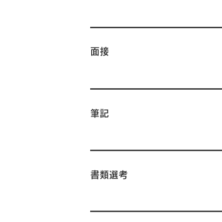
面接
筆記
書類選考