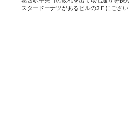
葛西駅中央口の改札を出て環七通りを挟
スタードーナツがあるビルの2Ｆにござい