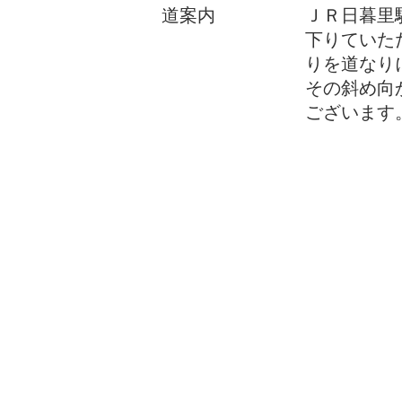
​道案内
ＪＲ日暮里
下りていた
りを道なり
その斜め向
ございます