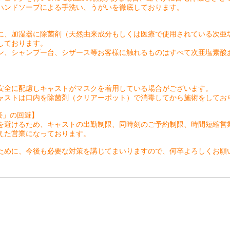
ハンドソープによる手洗い、うがいを徹底しております。
に、加湿器に除菌剤（天然由来成分もしくは医療で使用されている次亜
しております。
ン、シャンプー台、シザース等お客様に触れるものはすべて次亜塩素酸
安全に配慮しキャストがマスクを着用している場合がございます。
ャストは口内を除菌剤（クリアーポット）で消毒してから施術をしてお
接」の回避】
を避けるため、キャストの出勤制限、同時刻のご予約制限、時間短縮営
えた営業になっております。
ために、今後も必要な対策を講じてまいりますので、何卒よろしくお願